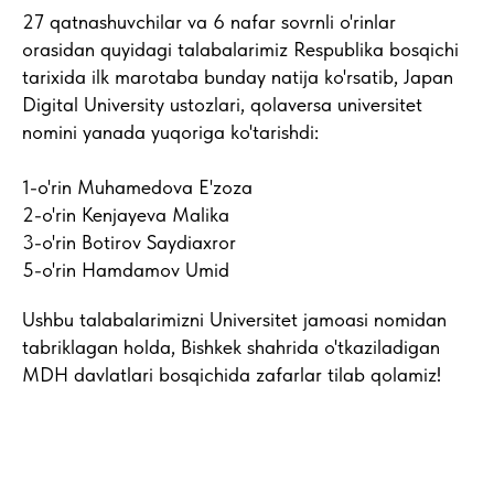
27 qatnashuvchilar va 6 nafar sovrnli o'rinlar
orasidan quyidagi talabalarimiz Respublika bosqichi
tarixida ilk marotaba bunday natija ko'rsatib, Japan
Digital University ustozlari, qolaversa universitet
nomini yanada yuqoriga ko'tarishdi:
1-o'rin Muhamedova E'zoza
2-o'rin Kenjayeva Malika
3-o'rin Botirov Saydiaxror
5-o'rin Hamdamov Umid
Ushbu talabalarimizni Universitet jamoasi nomidan
tabriklagan holda, Bishkek shahrida o'tkaziladigan
MDH davlatlari bosqichida zafarlar tilab qolamiz!