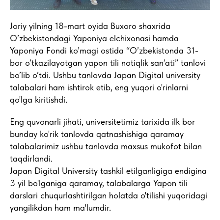
Joriy yilning 18-mart oyida Buxoro shaxrida
O’zbekistondagi Yaponiya elchixonasi hamda
Yaponiya Fondi ko’magi ostida “O’zbekistonda 31-
bor o’tkazilayotgan yapon tili notiqlik san’ati” tanlovi
bo’lib o’tdi. Ushbu tanlovda Japan Digital university
talabalari ham ishtirok etib, eng yuqori o'rinlarni
qo'lga kiritishdi.
Eng quvonarli jihati, universitetimiz tarixida ilk bor
bunday ko'rik tanlovda qatnashishiga qaramay
talabalarimiz ushbu tanlovda maxsus mukofot bilan
taqdirlandi.
Japan Digital University tashkil etilganligiga endigina
3 yil bo'lganiga qaramay, talabalarga Yapon tili
darslari chuqurlashtirilgan holatda o'tilishi yuqoridagi
yangilikdan ham ma'lumdir.