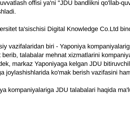
quvvatlash offisi ya'ni "JDU bandlikni qo'llab-qu
hladi.
ersitet ta'sischisi Digital Knowledge Co.Ltd bin
y vazifalaridan biri - Yaponiya kompaniyalarig
berib, talabalar mehnat xizmatlarini kompaniyala
dek, markaz Yaponiyaga kelgan JDU bitiruvchil
 joylashishlarida ko'mak berish vazifasini ham
ya kompaniyalariga JDU talabalari haqida ma'