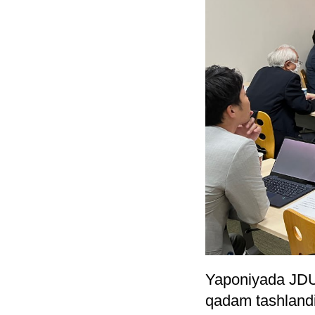
Yaponiyada JDU t
qadam tashlandi.