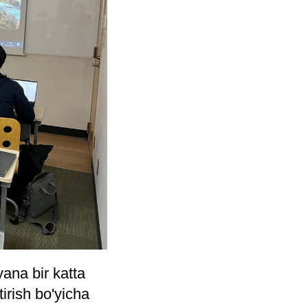
yana bir katta
irish bo'yicha