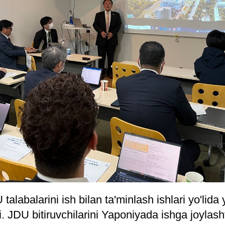
alabalarini ish bilan ta'minlash ishlari yo'lida 
 JDU bitiruvchilarini Yaponiyada ishga joylasht