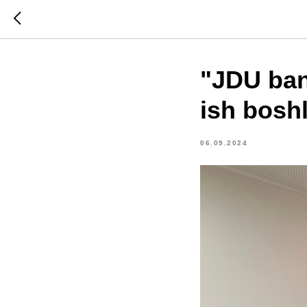
"JDU ban
ish bosh
06.09.2024