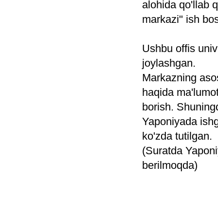
alohida qo'llab 
markazi" ish bos
Ushbu offis univ
joylashgan.
Markazning asosi
haqida ma'lumot 
borish. Shuning
Yaponiyada ishga
ko'zda tutilgan.
(Suratda Yaponi
berilmoqda)