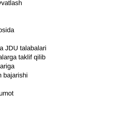
vvatlash
osida
a JDU talabalari
rga taklif qilib
ariga
 bajarishi
lumot