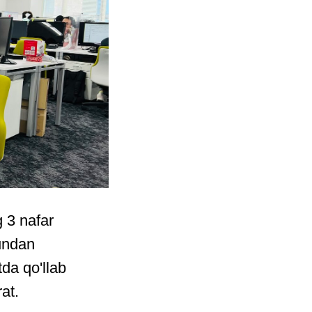
g 3 nafar
Bundan
da qo'llab
at.