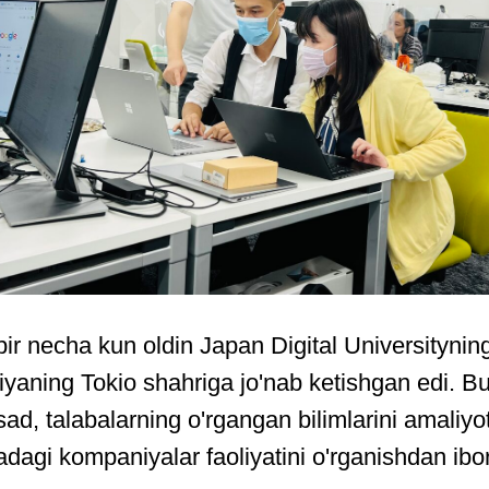
bir necha kun oldin Japan Digital Universitynin
niyaning Tokio shahriga jo'nab ketishgan edi. 
d, talabalarning o'rgangan bilimlarini amaliyot
adagi kompaniyalar faoliyatini o'rganishdan ibor