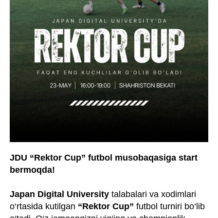
JDU “Rektor Cup” futbol musobaqasiga start
bermoqda!
Japan
Digital
University
talabalari va xodimlari
o‘rtasida kutilgan
“Rektor
Cup”
futbol turniri bo‘lib