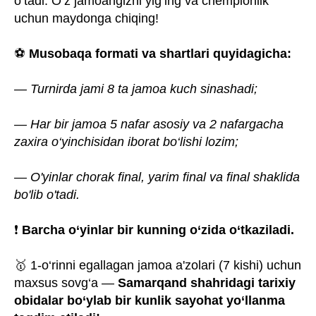
o‘tadi. O‘z jamoangizni yig‘ing va chempionlik
uchun maydonga chiqing!
⚽️
Musobaqa formati va shartlari quyidagicha:
— Turnirda jami 8 ta jamoa kuch sinashadi;
— Har bir jamoa 5 nafar asosiy va 2 nafargacha
zaxira o‘yinchisidan iborat bo‘lishi lozim;
— O'yinlar chorak final, yarim final va final shaklida
bo'lib o'tadi.
❗️
Barcha o‘yinlar bir kunning o‘zida o‘tkaziladi.
🥇 1-o‘rinni egallagan jamoa a'zolari (7 kishi) uchun
maxsus sovg‘a —
Samarqand shahridagi tarixiy
obidalar bo‘ylab bir kunlik sayohat yo‘llanma