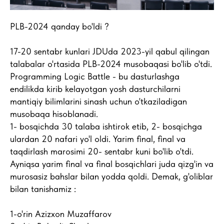
PLB-2024 qanday bo'ldi ?
17-20 sentabr kunlari JDUda 2023-yil qabul qilingan
talabalar o'rtasida PLB-2024 musobaqasi bo'lib o'tdi.
Programming Logic Battle - bu dasturlashga
endilikda kirib kelayotgan yosh dasturchilarni
mantiqiy bilimlarini sinash uchun o'tkaziladigan
musobaqa hisoblanadi.
1- bosqichda 30 talaba ishtirok etib, 2- bosqichga
ulardan 20 nafari yo'l oldi. Yarim final, final va
taqdirlash marosimi 20- sentabr kuni bo'lib o'tdi.
Ayniqsa yarim final va final bosqichlari juda qizg'in va
murosasiz bahslar bilan yodda qoldi. Demak, g'oliblar
bilan tanishamiz :
1-o'rin Azizxon Muzaffarov