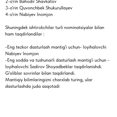
2-o'rin Bahodir Shavkatov
3-o'rin Quvonchbek Shukurullayev
4-o'rin Nabiyev Inomjon
Shuningdek ishtirokchilar turli nominatsiyalar bilan
ham taqdirlandilar :
-Eng tezkor dasturlash mantig'i uchun- loyihalovchi
Nabiyev Inomjon
-Eng sodda va tushunarli dasturlash mantig'i uchun -
loyihalovchi Sadirov Shoyadbeklar taqdirlanishdi.
G'oliblar sovrinlar bilan taqdirlandi.
Mantiqiy bilimlaringizni charxlab turing, ular
dasturlashda juda asqotadi