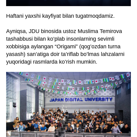
Haftani yaxshi kayfiyat bilan tugatmoqdamiz.
Ayniqsa, JDU binosida ustoz Muslima Temirova
tashabbusi bilan ko’plab insonlarning sevimli
xobbisiga aylangan “Origami” (qog’ozdan turna
yasash) san’atiga doir ta’riflab bo’lmas lahzalarni
yuqoridagi rasmlarda ko’rish mumkin.