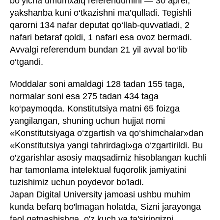
bo‘yicha umumxalq referendumini — 30 aprel,
yakshanba kuni o‘tkazishni ma’qulladi. Tegishli
qarorni 134 nafar deputat qo‘llab-quvvatladi, 2
nafari betaraf qoldi, 1 nafari esa ovoz bermadi.
Avvalgi referendum bundan 21 yil avval bo‘lib
o‘tgandi.
Moddalar soni amaldagi 128 tadan 155 taga,
normalar soni esa 275 tadan 434 taga
ko‘paymoqda. Konstitutsiya matni 65 foizga
yangilangan, shuning uchun hujjat nomi
«Konstitutsiyaga o‘zgartish va qo‘shimchalar»dan
«Konstitutsiya yangi tahrirdagi»ga o‘zgartirildi. Bu
o'zgarishlar asosiy maqsadimiz hisoblangan kuchli
har tamonlama intelektual fuqorolik jamiyatini
tuzishimiz uchun poydevor bo'ladi.
Japan Digital University jamoasi ushbu muhim
kunda befarq bo'lmagan holatda, Sizni jarayonga
faol qatnashishga, o'z kuch va ta'siringizni