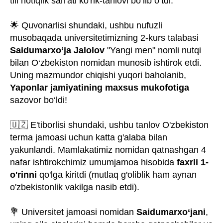
tili notiqlik san'ati ko'rik-tanlovi bo‘lib o‘tdi.
🌟 Quvonarlisi shundaki, ushbu nufuzli
musobaqada universitetimizning 2-kurs talabasi
Saidumarxo‘ja Jalolov
"Yangi men" nomli nutqi
bilan O‘zbekiston nomidan munosib ishtirok etdi.
Uning mazmundor chiqishi yuqori baholanib,
Yaponlar jamiyatining maxsus mukofotiga
sazovor bo‘ldi!
🇺🇿 E'tiborlisi shundaki, ushbu tanlov O'zbekiston
terma jamoasi uchun katta g'alaba bilan
yakunlandi. Mamlakatimiz nomidan qatnashgan 4
nafar ishtirokchimiz umumjamoa hisobida
faxrli 1-
o'rinni
qo'lga kiritdi (mutlaq g'oliblik ham aynan
o'zbekistonlik vakilga nasib etdi).
💐 Universitet jamoasi nomidan
Saidumarxo‘jani
,