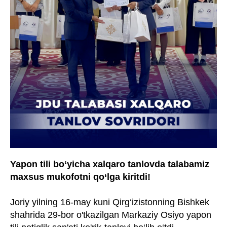
Yapon tili bo‘yicha xalqaro tanlovda talabamiz
maxsus mukofotni qo‘lga kiritdi!
Joriy yilning 16-may kuni Qirg‘izistonning Bishkek
shahrida 29-bor o'tkazilgan Markaziy Osiyo yapon