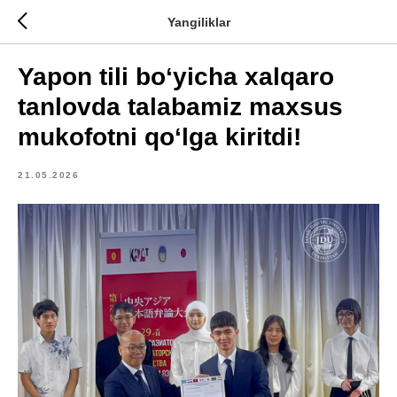
Yangiliklar
Yapon tili bo‘yicha xalqaro
tanlovda talabamiz maxsus
mukofotni qo‘lga kiritdi!
21.05.2026