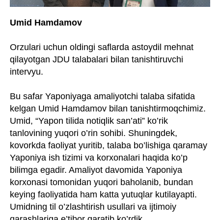
Umid Hamdamov
Orzulari uchun oldingi saflarda astoydil mehnat
qilayotgan JDU talabalari bilan tanishtiruvchi
intervyu.
Bu safar Yaponiyaga amaliyotchi talaba sifatida
kelgan Umid Hamdamov bilan tanishtirmoqchimiz.
Umid, “Yapon tilida notiqlik san’ati” ko’rik
tanlovining yuqori o’rin sohibi. Shuningdek,
kovorkda faoliyat yuritib, talaba bo’lishiga qaramay
Yaponiya ish tizimi va korxonalari haqida ko’p
bilimga egadir. Amaliyot davomida Yaponiya
korxonasi tomonidan yuqori baholanib, bundan
keying faoliyatida ham katta yutuqlar kutilayapti.
Umidning til o’zlashtirish usullari va ijtimoiy
qarashlariga e’tibor qaratib ko’rdik.