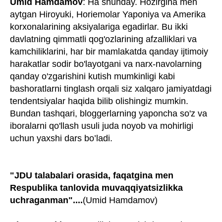
Umid Hamdamov
: Ha shunday. Hozirgina men
aytgan Hiroyuki, Horiemolar Yaponiya va Amerika
korxonalarining aksiyalariga egadirlar. Bu ikki
davlatning qimmatli qog'ozlarining afzalliklari va
kamchiliklarini, har bir mamlakatda qanday ijtimoiy
harakatlar sodir bo'layotgani va narx-navolarning
qanday o'zgarishini kutish mumkinligi kabi
bashoratlarni tinglash orqali siz xalqaro jamiyatdagi
tendentsiyalar haqida bilib olishingiz mumkin.
Bundan tashqari, bloggerlarning yaponcha so'z va
iboralarni qo'llash usuli juda noyob va mohirligi
uchun yaxshi dars bo’ladi.
"JDU talabalari orasida, faqatgina men
Respublika tanlovida muvaqqiyatsizlikka
uchraganman"....
(Umid Hamdamov)