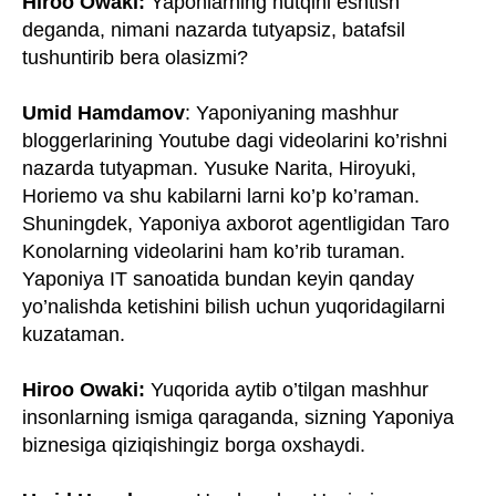
Hiroo Owaki:
Yaponlarning nutqini eshtish
deganda, nimani nazarda tutyapsiz, batafsil
tushuntirib bera olasizmi?
Umid Hamdamov
: Yaponiyaning mashhur
bloggerlarining Youtube dagi videolarini ko’rishni
nazarda tutyapman. Yusuke Narita, Hiroyuki,
Horiemo va shu kabilarni larni ko’p ko’raman.
Shuningdek, Yaponiya axborot agentligidan Taro
Konolarning videolarini ham ko’rib turaman.
Yaponiya IT sanoatida bundan keyin qanday
yo’nalishda ketishini bilish uchun yuqoridagilarni
kuzataman.
Hiroo Owaki:
Yuqorida aytib o’tilgan mashhur
insonlarning ismiga qaraganda, sizning Yaponiya
biznesiga qiziqishingiz borga oxshaydi.