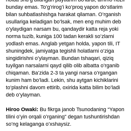
bunday emas. To’g’rirog’i ko’proq yapon do’stlarim
bilan suhbatlashishga harakat qilaman. O’rganish
usullariga keladigan bo’lsak, men eng muhim deb
o’ylaydigan narsam bu, qandaydir katta reja yoki
norma tuzib, kuniga 100 tadan kerakli so’zlarni
yodlash emas. Anglab yetgan holda, yapon tili, IT
shuningdek, jamiyatga tegishli holatlarni o’ziga
singidirishni o’ylayman. Bundan tshaqari, qiziq
tuyilgan narsalarni qayd qilib olib albatta o’rganib
chiqaman. Ba’zida 2-3 ta yangi narsa o’rgangan
kunim ham bo’ladi. Lekin, shu aytgan kichiklarini
to’plashni davom ettirib, oxirida katta bilim bo’ladi
deb o’ylayman.
Hiroo Owaki:
Bu fikrga janob Tsunodaning “Yapon
tilini oʻyin orqali oʻrganing” degan tushuntirishdan
so’ng kelaganga o’xshaysiz.