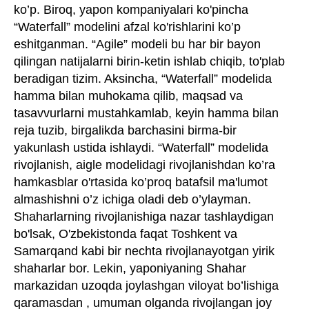
ko’p. Biroq, yapon kompaniyalari ko'pincha
“Waterfall” modelini afzal ko'rishlarini ko’p
eshitganman. “Agile” modeli bu har bir bayon
qilingan natijalarni birin-ketin ishlab chiqib, to'plab
beradigan tizim. Aksincha, “Waterfall” modelida
hamma bilan muhokama qilib, maqsad va
tasavvurlarni mustahkamlab, keyin hamma bilan
reja tuzib, birgalikda barchasini birma-bir
yakunlash ustida ishlaydi. “Waterfall” modelida
rivojlanish, aigle modelidagi rivojlanishdan ko’ra
hamkasblar o'rtasida ko’proq batafsil ma'lumot
almashishni o’z ichiga oladi deb o’ylayman.
Shaharlarning rivojlanishiga nazar tashlaydigan
bo'lsak, O'zbekistonda faqat Toshkent va
Samarqand kabi bir nechta rivojlanayotgan yirik
shaharlar bor. Lekin, yaponiyaning Shahar
markazidan uzoqda joylashgan viloyat bo’lishiga
qaramasdan , umuman olganda rivojlangan joy