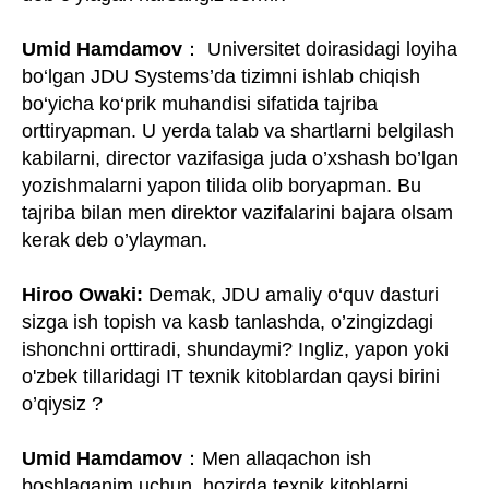
Umid Hamdamov
： Universitet doirasidagi loyiha
bo‘lgan JDU Systems’da tizimni ishlab chiqish
bo‘yicha ko‘prik muhandisi sifatida tajriba
orttiryapman. U yerda talab va shartlarni belgilash
kabilarni, director vazifasiga juda o’xshash bo’lgan
yozishmalarni yapon tilida olib boryapman. Bu
tajriba bilan men direktor vazifalarini bajara olsam
kerak deb o’ylayman.
Hiroo Owaki:
Demak, JDU amaliy o‘quv dasturi
sizga ish topish va kasb tanlashda, o’zingizdagi
ishonchni orttiradi, shundaymi? Ingliz, yapon yoki
o'zbek tillaridagi IT texnik kitoblardan qaysi birini
o’qiysiz ?
Umid Hamdamov
：Men allaqachon ish
boshlaganim uchun, hozirda texnik kitoblarni