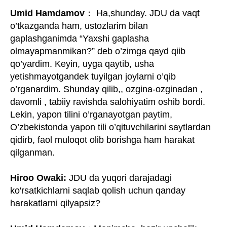
Umid Hamdamov
： Ha,shunday. JDU da vaqt
o’tkazganda ham, ustozlarim bilan
gaplashganimda “Yaxshi gaplasha
olmayapmanmikan?” deb o’zimga qayd qiib
qo’yardim. Keyin, uyga qaytib, usha
yetishmayotgandek tuyilgan joylarni o’qib
o’rganardim. Shunday qilib,, ozgina-ozginadan ,
davomli , tabiiy ravishda salohiyatim oshib bordi.
Lekin, yapon tilini o’rganayotgan paytim,
O’zbekistonda yapon tili o’qituvchilarini saytlardan
qidirb, faol muloqot olib borishga ham harakat
qilganman.
Hiroo Owaki:
JDU da yuqori darajadagi
ko'rsatkichlarni saqlab qolish uchun qanday
harakatlarni qilyapsiz?