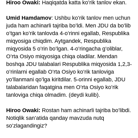
Hiroo Owaki:
Haqiqatda katta ko’rik tanlov ekan.
Umid Hamdamov
: Ushbu ko’rik tanlov men uchun
juda ham achinarli tajriba bo’ldi. Men JDU da bo’lib
o’tgan ko’rik tanlovda 4-o’rinni egallab, Respublika
miqyosiga chiqdim. Aytgandek, Respublika
miqyosida 5 o’rin bo’lgan. 4-o’ringacha g’oliblar,
O’rta Osiyo miqyosiga chiqa oladilar. Mendan
boshqa JDU talabalari Respublika miqyosida 1,2,3-
o’rinlarni egallab O’rta Osiyo ko’rik tanloviga
yo’llanmani qo’lga kiritdilar. 5-orinni egallab, JDU
talabalaridan faqatgina men O’rta Osiyo ko’rik
tanloviga chiqa olmadim. (deydi kulib).
Hiroo Owaki:
Rostan ham achinarli tajriba bo’libdi.
Notiqlik san’atida qanday mavzuda nutq
so’zlagandingiz?