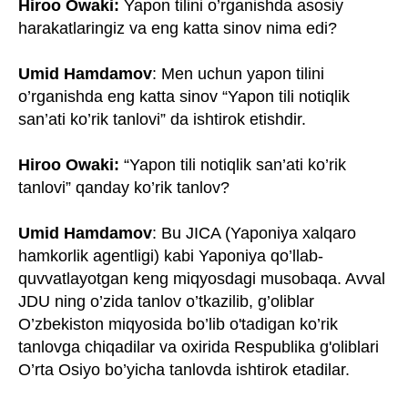
Hiroo Owaki:
Yapon tilini o’rganishda asosiy
harakatlaringiz va eng katta sinov nima edi?
Umid Hamdamov
: Men uchun yapon tilini
o’rganishda eng katta sinov “Yapon tili notiqlik
san’ati ko’rik tanlovi” da ishtirok etishdir.
Hiroo Owaki:
“Yapon tili notiqlik san’ati ko’rik
tanlovi” qanday ko’rik tanlov?
Umid Hamdamov
: Bu JICA (Yaponiya xalqaro
hamkorlik agentligi) kabi Yaponiya qo’llab-
quvvatlayotgan keng miqyosdagi musobaqa. Avval
JDU ning o’zida tanlov o’tkazilib, g’oliblar
O’zbekiston miqyosida bo’lib o'tadigan ko’rik
tanlovga chiqadilar va oxirida Respublika g'oliblari
O’rta Osiyo bo’yicha tanlovda ishtirok etadilar.