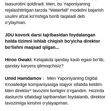
taasurotini qoldiradi. Men, bu Yaponiyaning
rejalashtirilgan tarzda "Waterfall" modelini bajarish
usulini afzal ko'rishiga borib taqaladi deb
o’ylayman.
JDU kovork darsi tajribasidan foydalangan
holda tizimni ishlab chiqish bo'yicha direktor
bo'lishni maqsad qilgan...
Hiroo Owaki:
Kelajakda qanday kasb egasi bo’lib,
qanday karyera qilmoqchisiz?
Umid Hamdamov
： Men Yaponiyaning Digital
Knowledge kompaniyasiga stajyor sifatida keldim.
Men direktor* lavozimi borligini o’rgandim. Hozirda
dasturchi sifatidagi tajribamdan foydalanib, direktor
lavozimiga kirishni o‘ylayapman.