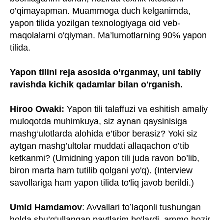
o’qimayapman. Muammoga duch kelganimda,
yapon tilida yozilgan texnologiyaga oid veb-
maqolalarni o'qiyman. Ma’lumotlarning 90% yapon
tilida.
Yapon tilini reja asosida o’rganmay, uni tabiiy
ravishda kichik qadamlar bilan o'rganish.
Hiroo Owaki:
Yapon tili talaffuzi va eshitish amaliy
muloqotda muhimkuya, siz aynan qaysinisiga
mashg‘ulotlarda alohida e’tibor berasiz? Yoki siz
aytgan mashg’ultolar muddati allaqachon o’tib
ketkanmi? (Umidning yapon tili juda ravon bo’lib,
biron marta ham tutilib qolgani yo'q). (Interview
savollariga ham yapon tilida to'liq javob berildi.)
Umid Hamdamov
: Avvallari to’laqonli tushungan
holda shu’g’ullangan paytlarim bo'lardi, ammo hozir