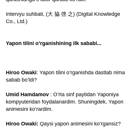
Intervyu suhbati, (⼤ 脇 啓 之) (Digital Knowledge
Co., Ltd.)
Yapon tilini o’rganishining ilk sababi...
Hiroo Owaki
:
Yapon tilini o’rganishda dastlab nima
sabab bo’ldi?
Umid Hamdamov
: O’rta sinf paytidan Yaponiya
kompyuteridan foydalanardim. Shuningdek, Yapon
animesini ko’rardim.
Hiroo Owaki:
Qaysi yapon animesini ko’rgansiz?