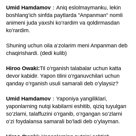
Umid Hamdamov
：Aniq eslolmaymanku, lekin
boshlang’ich sinfda paytlarda "Anpanman" nomli
animeni juda yaxshi ko’rardim va qoldirmasdan
ko’rardim.
Shuning uchun oila a’zolarim meni Anpanman deb
chaqirishardi. (dedi kulib)
Hiroo Owaki:
Til o’rganish talabalar uchun katta
devor kabidir. Yapon tilini o’rganuvchilari uchun
qanday o’rganish usuli samarali deb o’ylaysiz?
Umid Hamdamov
：Yaponiya yangiliklari,
yaponlarning nutqi kabilarni eshitib, qiziq tuyulgan
so’zlarni, talaffuzini o’rganib, o’rgangan so’zlarni
o’zi foydalansa samarali bo’ladi deb o’ylayman.