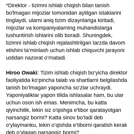
*Direktor - tizimni ishlab chiqish bilan tanish
bo'lmagan mijozlar tomonidan aytilgan istaklarini
tinglaydi, ularni aniq tizim dizaynlariga kiritadi,
mijozlar va kompaniyalarning muhandislarga
tushuntirish ishlarini olib boradi. Shuningdek,
tizimni ishlab chiqish rejalashtirilgan tarzda davom
etishini ta’minlash uchun ishlab chiquvchi jarayoni
ustidan nazorat o’rnatadi.
Hiroo Owaki
: Tizim ishlab chiqish bo‘yicha direktor
faoliyatida ko‘pincha talab va shartlarni belgilashda
tanish bo’lmagan yaponcha so‘zlar uchraydi.
Yaponiyaliklar yapon tilida ishlasalar ham, bu ular
uchun oson ish emas. Menimcha, bu katta
qiyinchilik, lekin siz o'qishga e'tibor qaratayotgan
narsangiz bormi? Katta sinov bo’ladi deb
o’ylaymanku, lekin o’qishda e’tiborni qaratish kerak
deb o’ylagan narsangiz bormi?