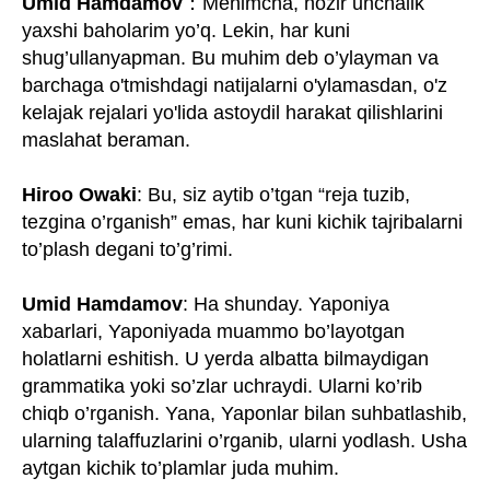
Umid Hamdamov
：Menimcha, hozir unchalik
yaxshi baholarim yo’q. Lekin, har kuni
shug’ullanyapman. Bu muhim deb o’ylayman va
barchaga o'tmishdagi natijalarni o'ylamasdan, o'z
kelajak rejalari yo'lida astoydil harakat qilishlarini
maslahat beraman.
Hiroo Owaki
: Bu, siz aytib o’tgan “reja tuzib,
tezgina o’rganish” emas, har kuni kichik tajribalarni
to’plash degani to’g’rimi.
Umid Hamdamov
: Ha shunday. Yaponiya
xabarlari, Yaponiyada muammo bo’layotgan
holatlarni eshitish. U yerda albatta bilmaydigan
grammatika yoki so’zlar uchraydi. Ularni ko’rib
chiqb o’rganish. Yana, Yaponlar bilan suhbatlashib,
ularning talaffuzlarini o’rganib, ularni yodlash. Usha
aytgan kichik to’plamlar juda muhim.