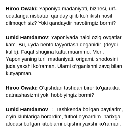
Hiroo Owaki:
Yaponiya madaniyati, biznesi, urf-
odatlariga nisbatan qanday qilib ko’nikish hosil
qilmoqchisiz? Yoki qandaydir havotirngiz bormi?
Umid Hamdamov
: Yaponiyada halol oziq-ovqatlar
kam. Bu, uyda bento tayyorlash deganidir. (deydi
kulib). Faqat shugina katta muammo. Men,
Yaponiyaning turli madaniyati, origami, shodosini
juda yaxshi ko’raman. Ularni o’rganishni zavq bilan
kutyapman.
Hiroo Owaki:
O’qishdan tashqari biror to’garakka
qatnashasizmi yoki hobbiyingiz bormi?
Umid Hamdamov
： Tashkenda bo'lgan paytlarim,
o'yin klublariga borardim, futbol o'ynardim. Tarixga
aloqasi bo'lgan kitoblarni o'qishni yaxshi ko'raman.