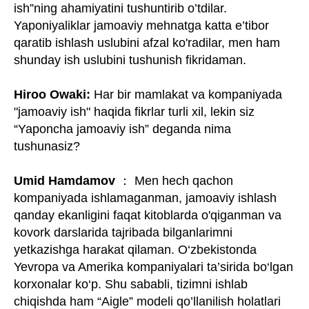
ish”ning ahamiyatini tushuntirib o’tdilar.
Yaponiyaliklar jamoaviy mehnatga katta e’tibor
qaratib ishlash uslubini afzal ko'radilar, men ham
shunday ish uslubini tushunish fikridaman.
Hiroo Owaki:
Har bir mamlakat va kompaniyada
"jamoaviy ish" haqida fikrlar turli xil, lekin siz
“Yaponcha jamoaviy ish” deganda nima
tushunasiz?
Umid Hamdamov
： Men hech qachon
kompaniyada ishlamaganman, jamoaviy ishlash
qanday ekanligini faqat kitoblarda o'qiganman va
kovork darslarida tajribada bilganlarimni
yetkazishga harakat qilaman. O‘zbekistonda
Yevropa va Amerika kompaniyalari ta’sirida bo‘lgan
korxonalar ko‘p. Shu sababli, tizimni ishlab
chiqishda ham “Aigle” modeli qo’llanilish holatlari