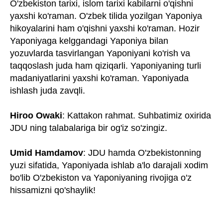
O'zbekiston tarixi, islom tarixi kabilarni o'qishni
yaxshi ko'raman. O'zbek tilida yozilgan Yaponiya
hikoyalarini ham o'qishni yaxshi ko'raman. Hozir
Yaponiyaga kelggandagi Yaponiya bilan
yozuvlarda tasvirlangan Yaponiyani ko'rish va
taqqoslash juda ham qiziqarli. Yaponiyaning turli
madaniyatlarini yaxshi ko'raman. Yaponiyada
ishlash juda zavqli.
Hiroo Owaki
: Kattakon rahmat. Suhbatimiz oxirida
JDU ning talabalariga bir og'iz so'zingiz.
Umid Hamdamov
: JDU hamda O'zbekistonning
yuzi sifatida, Yaponiyada ishlab a'lo darajali xodim
bo'lib O'zbekiston va Yaponiyaning rivojiga o'z
hissamizni qo'shaylik!