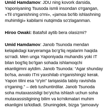
Umid Hamdamov
: JDU ning kovork darsida,
Yaponiyaning Tsusoda ismli insondan o'rgangan,
«Til o'rganishning o'rni», «jamoa bo'lib ishlashning
muhimligi» kabilarni nutqimda so'zlaganman.
Hiroo Owaki:
Batafsil aytib bera olasizmi?
Umid Hamdamov
: Janob Tsunoda mendan
kelajakdagi karyeramga bo’g’liq rejalarim haqida
so‘radi. Men unga Yaponiyada muhandis yoki IT
bilan bog'liq bo’lgan sohada ishlamoqchi
ekanligimni aytdim. Janob Tsunoda: “Agar shunday
bo'lsa, avvalo ITni yaxshilab o'rganishingiz kerak.
Yapon tilini esa “o'yin” tariqasida tabiiy ravishda
o'rganing.” – deb tushuntirdilar. Janob Tsunoda
soha mutaxassisligi bo’yicha ishlash uchun soha
mutaxassisligining bilim va ko'nikmalari muhim
ekanligini ta'kidladi. Shuningdek, bizga “jamoaviy