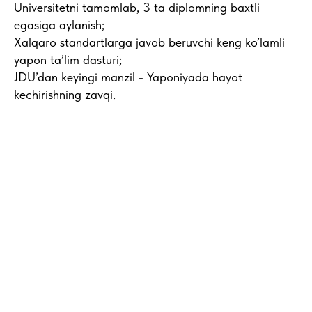
Universitetni tamomlab, 3 ta diplomning baxtli
egasiga aylanish;
Xalqaro standartlarga javob beruvchi keng ko’lamli
yapon ta’lim dasturi;
JDU’dan keyingi manzil - Yaponiyada hayot
kechirishning zavqi.