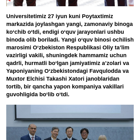
Universitetimiz 27 iyun kuni Poytaxtimiz
markazida joylashgan yangi, zamonaviy binoga
ko‘chib o‘tdi, endigi o‘quv jarayonlari ushbu
binoda olib boriladi. Yangi o‘quv binosi ochilish
marosimi O‘zbekiston Respublikasi Oliy taʼlim
vazirligi vakili, shuningdek hammamiz uchun
qadrli, hurmatli bo‘lgan jamiyatimiz aʼzolari va
Yaponiyaning O‘zbekistondagi Favqulodda va
Muxtor Elchisi Takashi Xatori janoblaridan
tortib, bir qancha yapon kompaniya vakillari
guvohligida bo‘lib o‘tdi.