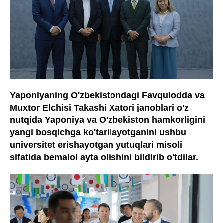
Yaponiyaning O'zbekistondagi Favqulodda va
Muxtor Elchisi Takashi Xatori janoblari o'z
nutqida Yaponiya va O'zbekiston hamkorligini
yangi bosqichga ko'tarilayotganini ushbu
universitet erishayotgan yutuqlari misoli
sifatida bemalol ayta olishini bildirib o'tdilar.