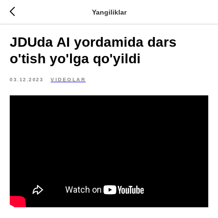
Yangiliklar
JDUda AI yordamida dars
o'tish yo'lga qo'yildi
03.12.2023
VIDEOLAR