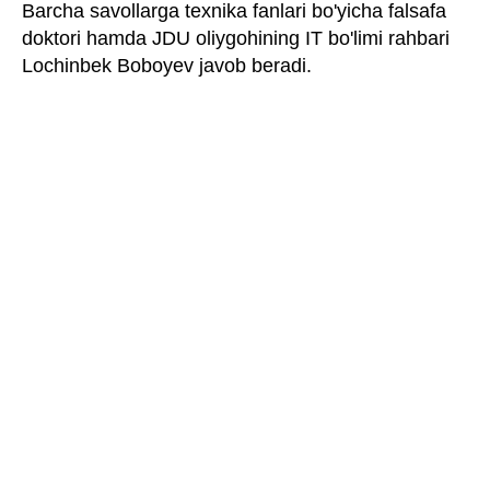
Barcha savollarga texnika fanlari bo'yicha falsafa
doktori hamda JDU oliygohining IT bo'limi rahbari
Lochinbek Boboyev javob beradi.