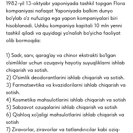
1982-yil 13-oktyabr yaponiyada tashkil topgan Flora
kompaniyasi nafaqat Yaponiyada balkim dunyo
bo'ylab o'z nufuziga ega yapon kompaniyalari biri
hisoblanadi. Ushbu kompaniya kapitali 10 mln yenni
tashkil qiladi va quyidagi yo'nalish bo'yicha faoliyat
olib bormoqda:
1) Sadr, sarv, qarag'ay va chinor ekstrakti bo'lgan
o'simliklar uchun ozuqaviy hayotiy suyuqliklarni ishlab
chiqarish va sotish.
2) O'simlik deodorantlarini ishlab chiqarish va sotish.
3) Farmatsevtika va kvazidorilarni ishlab chiqarish va
sotish.
4) Kosmetika mahsulotlarini ishlab chiqarish va sotish
5) Sabzavot ozuqalarini ishlab chiqarish va sotish
6) Qishloq xo'jaligi mahsulotlarini ishlab chiqarish va
sotish
7) Ziravorlar, ziravorlar va tatlandırıcılar kabi oziq-