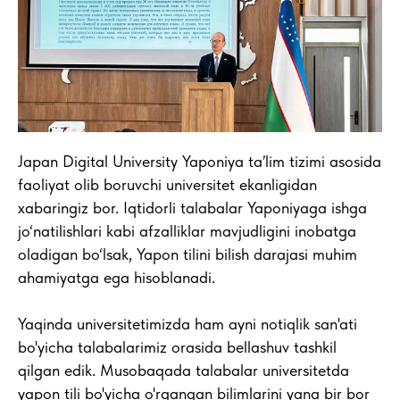
Japan Digital University Yaponiya taʼlim tizimi asosida
faoliyat olib boruvchi universitet ekanligidan
xabaringiz bor. Iqtidorli talabalar Yaponiyaga ishga
jo‘natilishlari kabi afzalliklar mavjudligini inobatga
oladigan bo‘lsak, Yapon tilini bilish darajasi muhim
ahamiyatga ega hisoblanadi.
Yaqinda universitetimizda ham ayni notiqlik san'ati
bo'yicha talabalarimiz orasida bellashuv tashkil
qilgan edik. Musobaqada talabalar universitetda
yapon tili bo'yicha o'rgangan bilimlarini yana bir bor