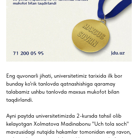
Eng quvonarli jihati, universitetimiz tarixida ilk bor
bunday ko'rik tanlovda qatnashishiga qaramay
talabamiz ushbu tanlovda maxsus mukofot bilan
taqdirlandi.
Ayni paytda universitetimizda 2-kursda tahsil olib
kelayotgan Xolmatova Madinabonu "Uch tola soch"
mavzusidagi nutqida hakamlar tomonidan eng ravon,