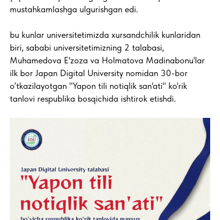
mustahkamlashga ulgurishgan edi.
bu kunlar universitetimizda xursandchilik kunlaridan
biri, sababi universitetimizning 2 talabasi,
Muhamedova E'zoza va Holmatova Madinabonu'lar
ilk bor Japan Digital University nomidan 30-bor
o’tkazilayotgan "Yapon tili notiqlik san'ati" ko'rik
tanlovi respublika bosqichida ishtirok etishdi.