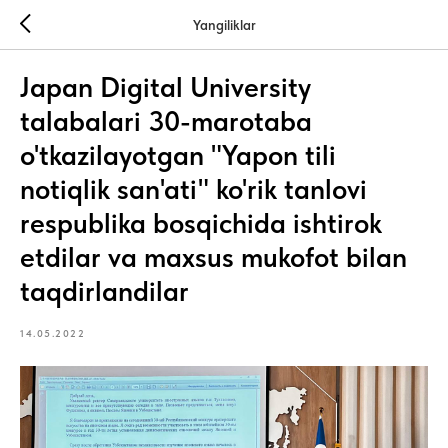
Yangiliklar
Japan Digital University
talabalari 30-marotaba
o'tkazilayotgan "Yapon tili
notiqlik san'ati" ko'rik tanlovi
respublika bosqichida ishtirok
etdilar va maxsus mukofot bilan
taqdirlandilar
14.05.2022