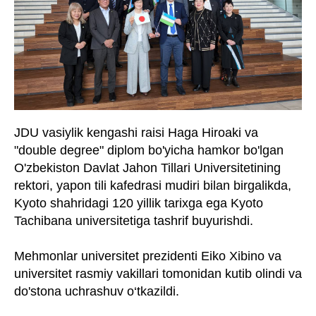
JDU vasiylik kengashi raisi Haga Hiroaki va
"double degree" diplom bo'yicha hamkor bo'lgan
O'zbekiston Davlat Jahon Tillari Universitetining
rektori, yapon tili kafedrasi mudiri bilan birgalikda,
Kyoto shahridagi 120 yillik tarixga ega Kyoto
Tachibana universitetiga tashrif buyurishdi.
Mehmonlar universitet prezidenti Eiko Xibino va
universitet rasmiy vakillari tomonidan kutib olindi va
do'stona uchrashuv o‘tkazildi.