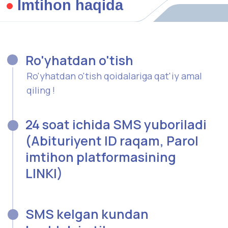
24 soat ichida SMS yuboriladi
(Abituriyent ID raqam, Parol
imtihon platformasining
LINKI)
SMS kelgan kundan
boshlab imtihon
topshirishni boshlash
Imtihonni to'liq topshirish uchun 7 kun vaqt
beriladi
Imtihon natijasi va
talabalikni
rasmiylashtirish
Imtihon natijasi SMS orqali e'lon qilinadi