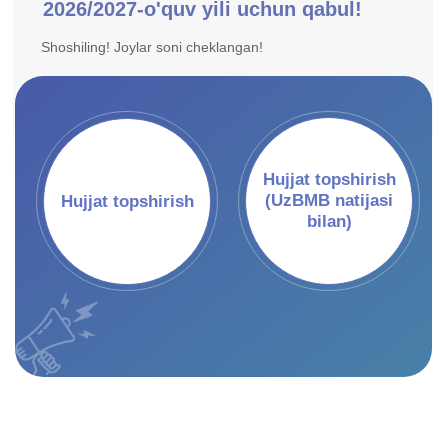
Kerakli ma'lumotlar va hujjatlar