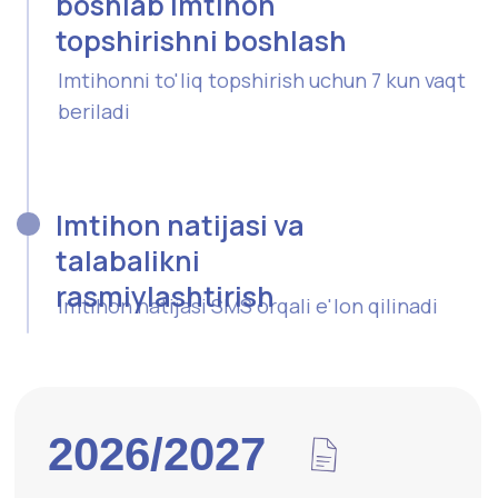
2026/2027
2026/2027-o'quv yili uchun qabul!
Shoshiling! Joylar soni cheklangan!
Hujjat topshirish
(UzBMB natijasi
Hujjat topshirish
bilan)
Qabul shartlari