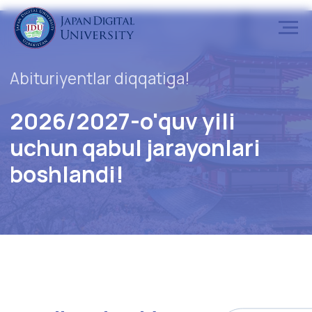
Abituriyentlar diqqatiga!
2026/2027-o'quv yili
uchun qabul jarayonlari
boshlandi!
Imtihon haqida
Ro'yhatdan o'tish
Ro'yhatdan o'tish qoidalariga qat'iy amal
qiling !