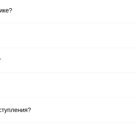
ике?
?
оступления?