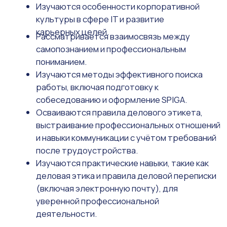
2026/2027
Начался приём на 2026/2027
учебный год!
Торопитесь! Количество мест ограничено!
JDU
Для связи
Подача
Подача
документов (по
документов
результатам
UzBMB)