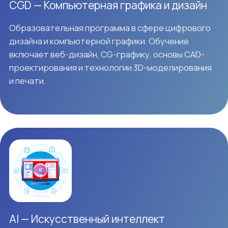
кибербезопасность по программе CCNA. После
завершения обучения возможно
трудоустройство в Японии в качестве оператора
IT-инфраструктуры.
Сертификат CCNA подтверждает способность
адаптироваться к постоянно меняющейся IT-
среде. Экзамен CCNA охватывает основы сетевых
технологий, IP-сервисов, вопросы безопасности,
автоматизации и программирования. Он
подтверждает наличие необходимых знаний для
оптимизации и управления современными сетями.
Все вышеперечисленные направления реализуются
в рамках одного факультета. По окончании обучения
выпускники получают специальность в сфере
IT-
менеджмента
.
В настоящее время для студентов, обучающихся в
нашем университете, планируется возможность
смены направления начиная с 4-го семестра.
Независимо от выбранного направления, в рамках
практики в коворкинге вы сможете выполнять
различные задачи, связанные с IT, и получить
практический опыт работы.