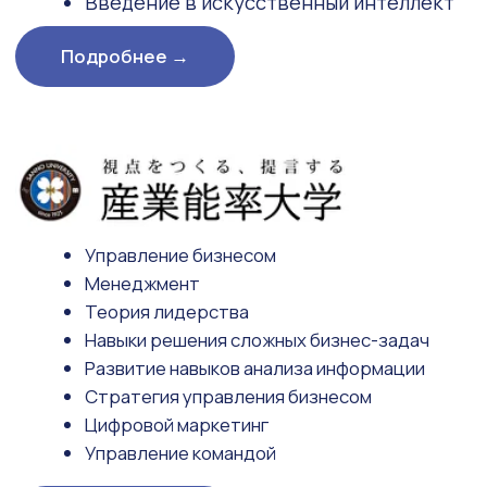
— достижение уровня «Коворкинг-2».
4. Работа над регулярными и
специализированными задачами,
поступающими из Японии. Цель — достижение
уровня «Коворкинг-3».
5. Работа над регулярными и
специализированными задачами,
поступающими из Японии.
6. Работа над регулярными и
специализированными задачами,
поступающими из Японии.
В процессе трудоустройства
в Японии предоставляются
следующие виды поддержки: