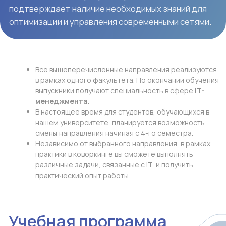
Логическое мышление
Академическое письмо
Общая теория управления бизнесом
Презентация с использованием
информационных технологий
Введение в статистику
Теория баз данных
Введение в веб-разработку
Практика веб-разработки
Подробнее →
Современные СМИ и самовыражение
AI-грамотность
Информационное общество
Введение в компьютерные системы