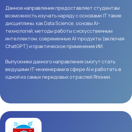
Учебная программа
Срок обучения составляет не менее 4,5 лет — 9
семестров (по полгода). Для получения диплома
данного учебного заведения необходимо набрать в
общей сложности 200 кредитов.
Японский
язык
Интенсивный курс японского
языка
Подготовка к экзамену N4
Подготовка к экзамену N3
Повседневный японский язык
(начальный и средний уровень)
Подготовка к экзамену N2