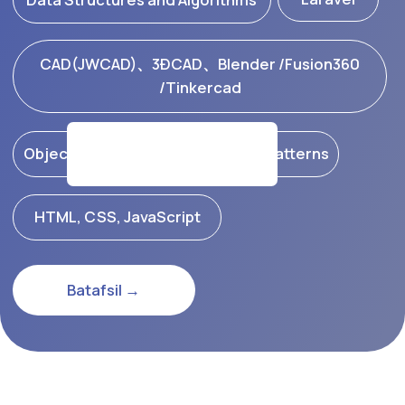
процессе практики можно получить реальное
представление о будущем рабочем месте.
Помощь в трудоустройстве
С 8-го семестра центр содействия трудоустройству
JDU начинает активную работу. Проводятся онлайн-
презентации компаний, связываются портфолио
студентов с работодателями, организуются онлайн-
собеседования и другие мероприятия.
Визит в Японию
При необходимости возможен визит в Японию для
прохождения очного собеседования. Все расходы
покрываются студентами.