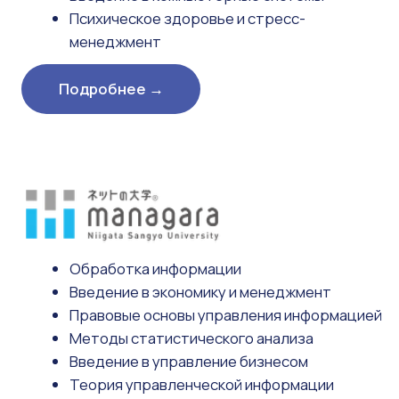
Рассматриваются основы
трудоустройства, его значимость,
понимание себя и профессиональной
деятельности.
Углубляется самоанализ, изучаются
практические аспекты, включая
составление личного резюме (CV).
Изучаются особенности корпоративной
культуры в сфере IT и развитие
карьерных целей.
Рассматривается взаимосвязь между
самопознанием и профессиональным
пониманием.
Изучаются методы эффективного поиска
работы, включая подготовку к
собеседованию и оформление SPIGA.
Осваиваются правила делового этикета,
выстраивание профессиональных отношений
и навыки коммуникации с учётом требований
после трудоустройства.
Изучаются практические навыки, такие как
деловая этика и правила деловой переписки
(включая электронную почту), для
уверенной профессиональной
деятельности.