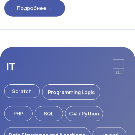
Портфолио
С первого семестра студенты регистрируются на
сайте портфолио JDU. Достигнутые результаты
могут быть рассмотрены представителями японских
компаний, ответственными за подбор сотрудников.
Практика
Начиная с 4-го семестра, в рамках коворкинга
студенты получают возможность проходить
дистанционную практику в японских компаниях. В