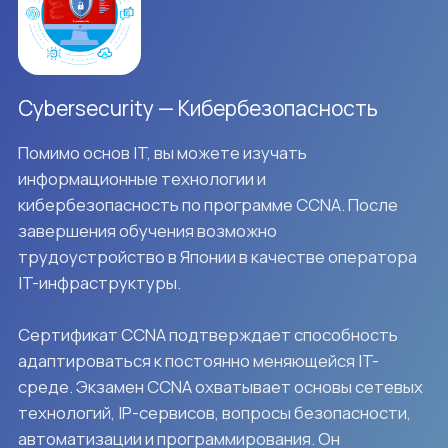
Подготовка к экзамену N1
Деловое общение на японском
языке
Партнёрские
университеты