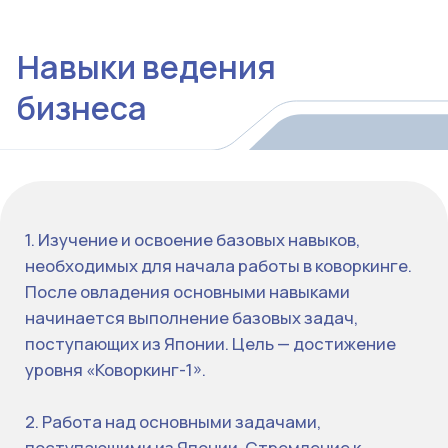
Наши контактные
данные
Пожалуйста, отправьте заявку через форму или
свяжитесь с нами по указанному номеру
телефона. Мы будем рады ответить на ваши
вопросы и предоставить необходимую
информацию.
+998 (71) 200-05-95
info@jdu.uz
Узбекистан, г. Ташкент, улица Аликсона Тура
Согий, 44
Форма обратной связи