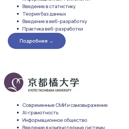
/Tinkercad
Object Oriented Design & Design Patterns
HTML, CSS, JavaScript
Batafsil →
Навыки, необходимые
для трудоустройства
Изучается образовательная программа
JDU, методика обучения и порядок
прохождения обучения до выпуска.