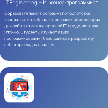
Данное направление предоставляет студентам
возможность изучать наряду с основами IT такие
дисциплины, как Data Science, основы AI-
технологий, методы работы с искусственным
интеллектом, современные AI-продукты (включая
ChatGPT) и практическое применение ИИ.
Выпускники данного направления смогут стать
ведущими IT-инженерами в сфере AI и работать в
одной из самых передовых отраслей Японии.
Cybersecurity — Кибербезопасность
Помимо основ IT, вы можете изучать
информационные технологии и